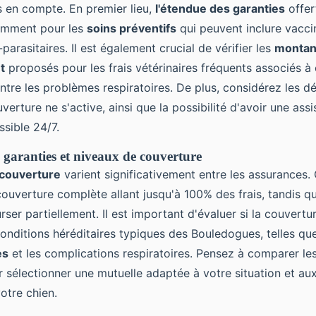
s en compte. En premier lieu,
l'étendue des garanties
offer
tamment pour les
soins préventifs
qui peuvent inclure vacci
-parasitaires. Il est également crucial de vérifier les
montan
t
proposés pour les frais vétérinaires fréquents associés à c
ntre les problèmes respiratoires. De plus, considérez les d
verture ne s'active, ainsi que la possibilité d'avoir une ass
ssible 24/7.
 garanties et niveaux de couverture
 couverture
varient significativement entre les assurances. 
ouverture complète allant jusqu'à 100% des frais, tandis qu
er partiellement. Il est important d'évaluer si la couvertur
conditions héréditaires typiques des Bouledogues, telles qu
es
et les complications respiratoires. Pensez à comparer le
r sélectionner une mutuelle adaptée à votre situation et au
votre chien.