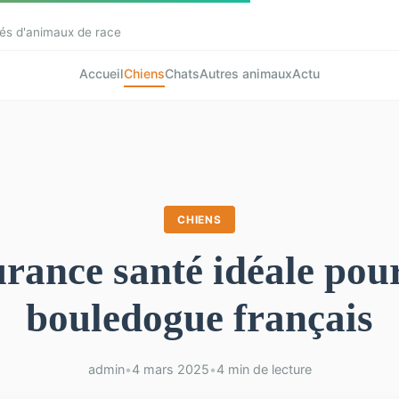
és d'animaux de race
Accueil
Chiens
Chats
Autres animaux
Actu
CHIENS
rance santé idéale pou
bouledogue français
admin
•
4 mars 2025
•
4 min de lecture