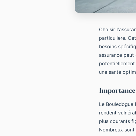
Choisir l'assur
particulière. Ce
besoins spécifi
assurance peut of
potentiellement
une santé opti
Importance 
Le Bouledogue Fr
rendent vulnéra
plus courants fi
Nombreux sont 