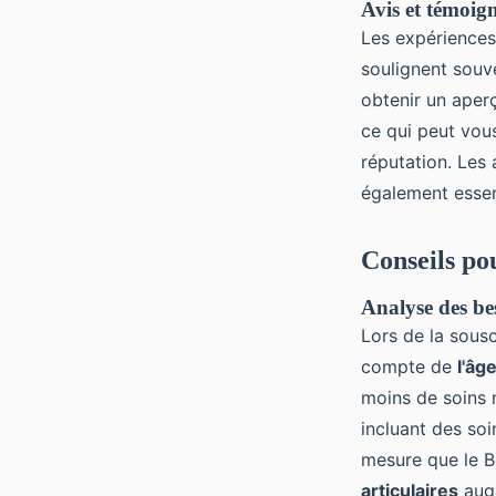
Avis et témoig
Les expériences
soulignent souv
obtenir un aper
ce qui peut vous
réputation. Les 
également essent
Conseils po
Analyse des be
Lors de la sous
compte de
l'âg
moins de soins 
incluant des soi
mesure que le B
articulaires
augm