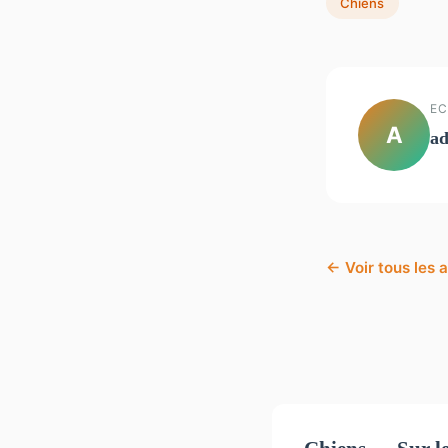
Chiens
EC
A
a
← Voir tous les a