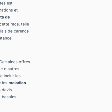
tes est
nations et
ts de
ette race, telle
élais de carence
istance
Certaines offres
e d'autres
e inclut les
e les
maladies
s devis
x besoins