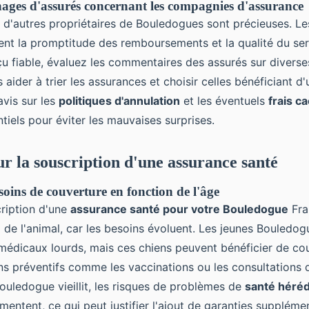
nages d'assurés concernant les compagnies d'assurance
 d'autres propriétaires de Bouledogues sont précieuses. L
ent la promptitude des remboursements et la qualité du serv
çu fiable, évaluez les commentaires des assurés sur diverse
 aider à trier les assurances et choisir celles bénéficiant d
avis sur les
politiques d'annulation
et les éventuels
frais c
iels pour éviter les mauvaises surprises.
ur la souscription d'une assurance santé
soins de couverture en fonction de l'âge
cription d'une
assurance santé pour votre Bouledogue
Fra
e
de l'animal, car les besoins évoluent. Les jeunes Bouledog
médicaux lourds, mais ces chiens peuvent bénéficier de co
ns préventifs comme les vaccinations ou les consultations d
ouledogue vieillit, les risques de problèmes de
santé héréd
entent, ce qui peut justifier l'ajout de garanties supplém