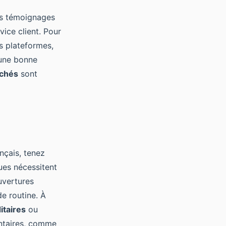
es témoignages
ice client. Pour
s plateformes,
'une bonne
achés
sont
nçais, tenez
ues nécessitent
uvertures
e routine. À
itaires
ou
entaires, comme