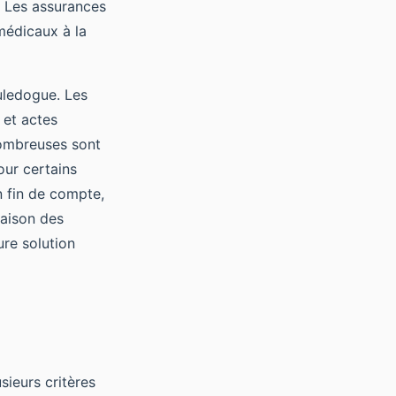
. Les assurances
médicaux à la
uledogue. Les
 et actes
 nombreuses sont
ur certains
n fin de compte,
aison des
ure solution
usieurs critères