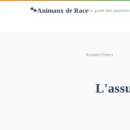
Animaux de Race
🐾
Le guide des passionn
Accueil
›
Chiens
L'assu