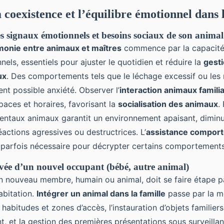
 coexistence et l’équilibre émotionnel dans 
 signaux émotionnels et besoins sociaux de son animal
monie entre animaux et maîtres
commence par la capacité
els, essentiels pour ajuster le quotidien et réduire la
gesti
ux
. Des comportements tels que le léchage excessif ou les
uent possible anxiété. Observer l’
interaction animaux famili
paces et horaires, favorisant la
socialisation des animaux
.
ntaux animaux garantit un environnement apaisant, diminu
éactions agressives ou destructrices. L’
assistance compor
 parfois nécessaire pour décrypter certains comportements
ivée d’un nouvel occupant (bébé, autre animal)
’un nouveau membre, humain ou animal, doit se faire étape 
abitation.
Intégrer un animal dans la famille
passe par la m
habitudes et zones d’accès, l’instauration d’objets familier
t, et la gestion des premières présentations sous surveilla