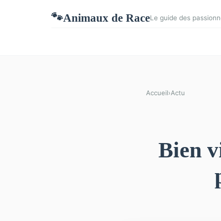
Animaux de Race
🐾
Le guide des passionn
Accueil
›
Actu
Bien v