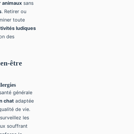
r animaux
sans
s
. Retirer ou
iminer toute
tivités ludiques
ion des
ien-être
lergies
 santé générale
on chat
adaptée
qualité de vie.
surveillez les
aux souffrant