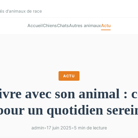
és d'animaux de race
Accueil
Chiens
Chats
Autres animaux
Actu
ACTU
ivre avec son animal : c
pour un quotidien serei
admin
•
17 juin 2025
•
5 min de lecture