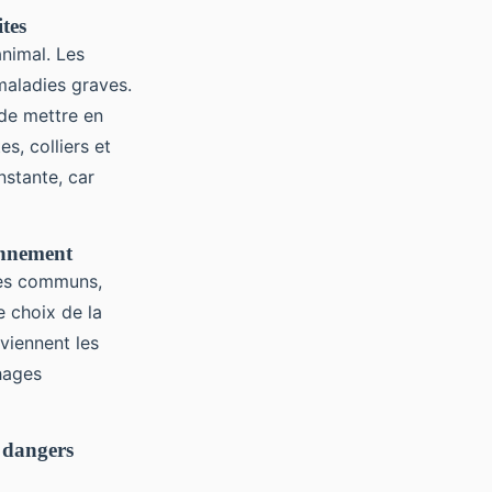
tes
animal. Les
maladies graves.
de mettre en
es, colliers et
nstante, car
ronnement
ces communs,
le choix de la
viennent les
chages
s dangers