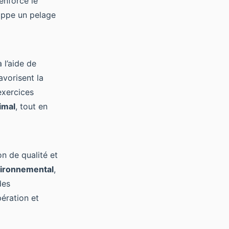
renforce le
oppe un pelage
 l’aide de
favorisent la
exercices
imal
, tout en
n de qualité et
vironnemental
,
des
pération et