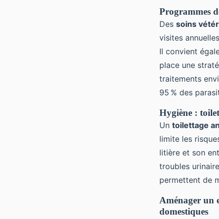
Programmes de 
Des
soins vétér
visites annuelle
Il convient égal
place une straté
traitements en
95 % des parasit
Hygiène : toile
Un
toilettage a
limite les risque
litière et son e
troubles urinair
permettent de m
Aménager un es
domestiques