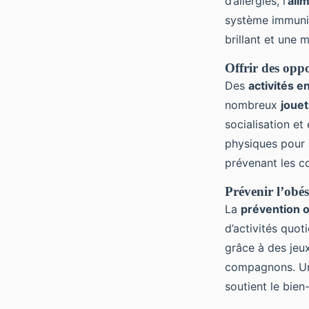
d’allergies, l’
ali
système immunit
brillant et une 
Offrir des oppo
Des
activités e
nombreux
jouet
socialisation e
physiques pour
prévenant les co
Prévenir l’obési
La
prévention o
d’activités quo
grâce à des jeux
compagnons. 
soutient le bien