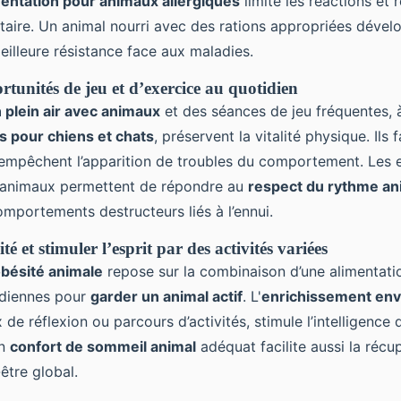
mentation pour animaux allergiques
limite les réactions et 
aire. Un animal nourri avec des rations appropriées dével
meilleure résistance face aux maladies.
rtunités de jeu et d’exercice au quotidien
n plein air avec animaux
et des séances de jeu fréquentes, à
s pour chiens et chats
, préservent la vitalité physique. Ils 
t empêchent l’apparition de troubles du comportement. Les 
 animaux permettent de répondre au
respect du rythme an
mportements destructeurs liés à l’ennui.
té et stimuler l’esprit par des activités variées
bésité animale
repose sur la combinaison d’une alimentatio
tidiennes pour
garder un animal actif
. L'
enrichissement en
 de réflexion ou parcours d’activités, stimule l’intelligence 
Un
confort de sommeil animal
adéquat facilite aussi la récu
-être global.