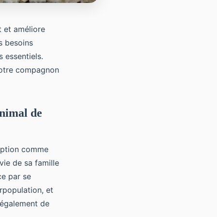
t et améliore
s besoins
 essentiels.
 votre compagnon
animal de
adoption comme
vie de sa famille
e par se
urpopulation, et
t également de