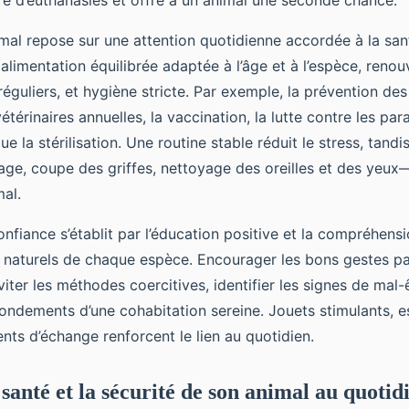
re d’euthanasies et offre à un animal une seconde chance.
imal repose sur une attention quotidienne accordée à la san
alimentation équilibrée adaptée à l’âge et à l’espèce, reno
 réguliers, et hygiène stricte. Par exemple, la prévention d
étérinaires annuelles, la vaccination, la lutte contre les par
ue la stérilisation. Une routine stable réduit le stress, tand
e, coupe des griffes, nettoyage des oreilles et des yeux
mal.
onfiance s’établit par l’éducation positive et la compréhens
aturels de chaque espèce. Encourager les bons gestes pa
ter les méthodes coercitives, identifier les signes de mal-
 fondements d’une cohabitation sereine. Jouets stimulants,
nts d’échange renforcent le lien au quotidien.
santé et la sécurité de son animal au quotid