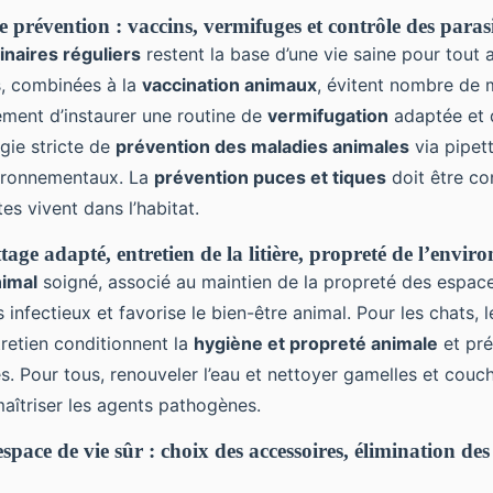
prévention : vaccins, vermifuges et contrôle des parasi
inaires réguliers
restent la base d’une vie saine pour tout 
s, combinées à la
vaccination animaux
, évitent nombre de 
ement d’instaurer une routine de
vermifugation
adaptée et 
gie stricte de
prévention des maladies animales
via pipett
vironnementaux. La
prévention puces et tiques
doit être co
es vivent dans l’habitat.
ttage adapté, entretien de la litière, propreté de l’envi
nimal
soigné, associé au maintien de la propreté des espa
s infectieux et favorise le bien-être animal. Pour les chats, 
ntretien conditionnent la
hygiène et propreté animale
et pré
es. Pour tous, renouveler l’eau et nettoyer gamelles et cou
aîtriser les agents pathogènes.
pace de vie sûr : choix des accessoires, élimination de