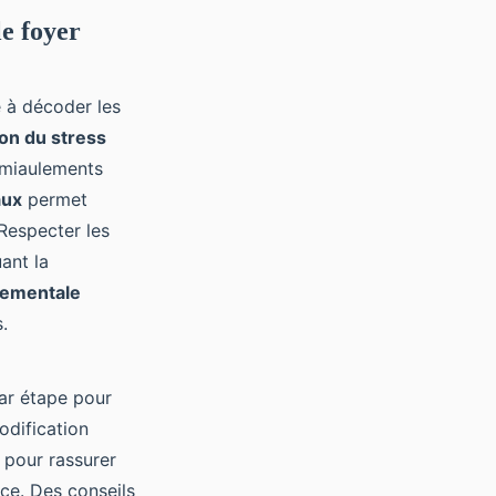
le foyer
 à décoder les
on du stress
 miaulements
aux
permet
 Respecter les
ant la
tementale
.
par étape pour
odification
s pour rassurer
nce. Des conseils