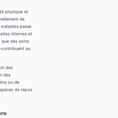
té physique et
uvellement de
es maladies passe
asites internes et
is que des soins
—contribuent au
ion des
r des
être ou de
 espaces de repos
ien