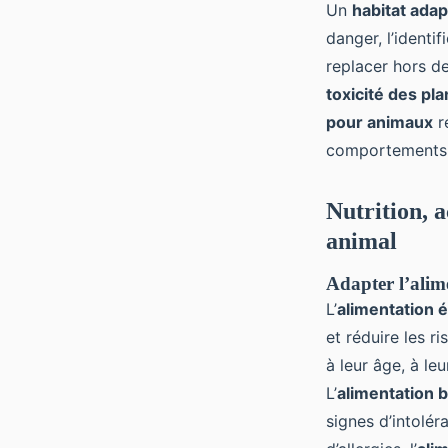
Un
habitat ada
danger, l’identif
replacer hors de
toxicité des pl
pour animaux
ré
comportements 
Nutrition, a
animal
Adapter l’alime
L’
alimentation 
et réduire les r
à leur âge, à leu
L’
alimentation b
signes d’intolér