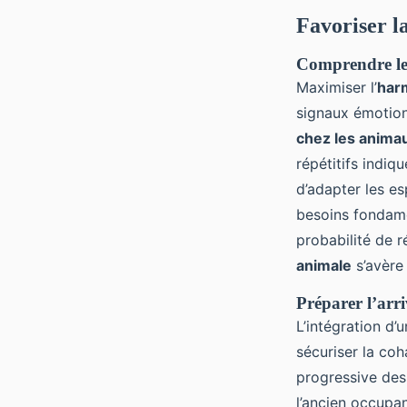
Favoriser la
Comprendre les
Maximiser l’
har
signaux émotionn
chez les anima
répétitifs indiq
d’adapter les es
besoins fondame
probabilité de r
animale
s’avère
Préparer l’arr
L’intégration d
sécuriser la coh
progressive des 
l’ancien occupan