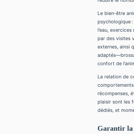
réduire le nomb
Le bien-être an
psychologique : 
l’eau, exercices
par des visites v
externes, ainsi q
adaptés—brossag
confort de l’ani
La relation de c
comportements n
récompenses, évi
plaisir sont les
dédiés, et mome
Garantir la 