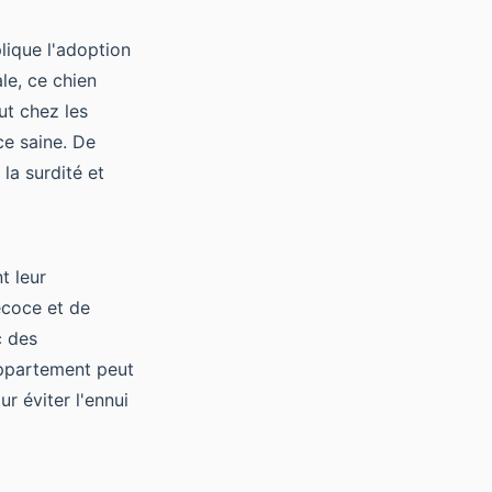
plique l'adoption
le, ce chien
ut chez les
ce saine. De
la surdité et
t leur
écoce et de
c des
appartement peut
r éviter l'ennui