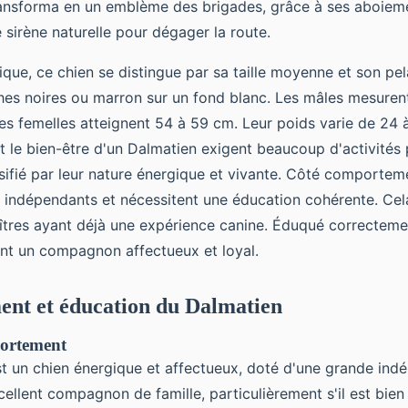
ransforma en un emblème des brigades, grâce à ses aboiem
e sirène naturelle pour dégager la route.
ique, ce chien se distingue par sa taille moyenne et son pe
es noires ou marron sur un fond blanc. Les mâles mesurent
es femelles atteignent 54 à 59 cm. Leur poids varie de 24 
et le bien-être d'un Dalmatien exigent beaucoup d'activités
sifié par leur nature énergique et vivante. Côté comporteme
 indépendants et nécessitent une éducation cohérente. Cela
tres ayant déjà une expérience canine. Éduqué correcteme
nt un compagnon affectueux et loyal.
nt et éducation du Dalmatien
portement
t un chien énergique et affectueux, doté d'une grande indé
cellent compagnon de famille, particulièrement s'il est bien