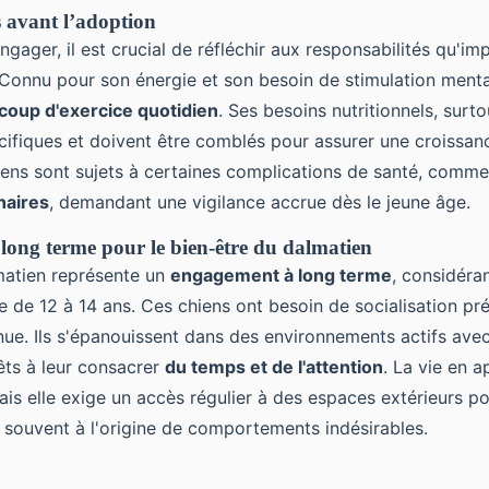
 avant l’adoption
gager, il est crucial de réfléchir aux responsabilités qu'im
 Connu pour son énergie et son besoin de stimulation menta
coup d'exercice quotidien
. Ses besoins nutritionnels, surto
écifiques et doivent être comblés pour assurer une croissan
iens sont sujets à certaines complications de santé, comme 
naires
, demandant une vigilance accrue dès le jeune âge.
ong terme pour le bien-être du dalmatien
matien représente un
engagement à long terme
, considéran
e de 12 à 14 ans. Ces chiens ont besoin de socialisation pr
nue. Ils s'épanouissent dans des environnements actifs ave
êts à leur consacrer
du temps et de l'attention
. La vie en 
ais elle exige un accès régulier à des espaces extérieurs pou
n, souvent à l'origine de comportements indésirables.