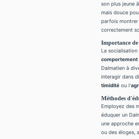
son plus jeune 
mais douce pour 
parfois montrer 
correctement so
Importance de l
La socialisation
comportement é
Dalmatien à div
interagir dans d
timidité
ou l'
agr
Méthodes d'édu
Employez des m
éduquer un Dalma
une approche enc
ou des éloges, 