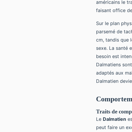
américains le t
faisant office d
Sur le plan phys
parsemé de tach
cm, tandis que l
sexe. La santé 
besoin est inten
Dalmatiens sont
adaptés aux maî
Dalmatien devie
Comporteme
Traits de com
Le
Dalmatien
es
peut faire un ex