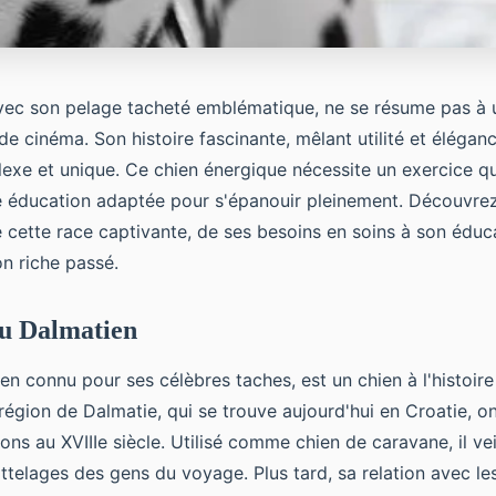
vec son pelage tacheté emblématique, ne se résume pas à 
e cinéma. Son histoire fascinante, mêlant utilité et éléganc
exe et unique. Ce chien énergique nécessite un exercice q
e éducation adaptée pour s'épanouir pleinement. Découvrez
e cette race captivante, de ses besoins en soins à son éduca
n riche passé.
du Dalmatien
ien connu pour ses célèbres taches, est un chien à l'histoire
 région de Dalmatie, qui se trouve aujourd'hui en Croatie, o
ns au XVIIIe siècle. Utilisé comme chien de caravane, il veil
attelages des gens du voyage. Plus tard, sa relation avec l