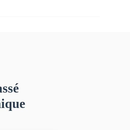
assé
nique