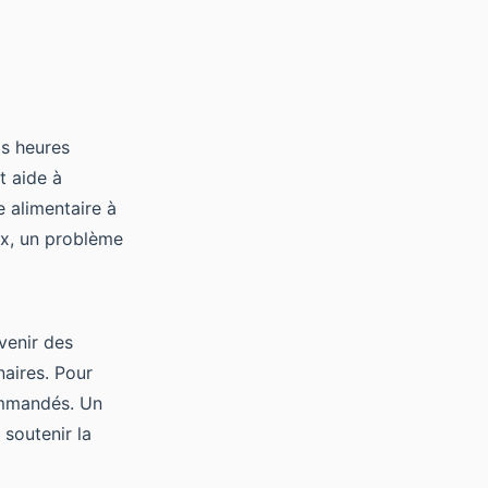
is heures
t aide à
 alimentaire à
aux, un problème
évenir des
naires. Pour
commandés. Un
soutenir la