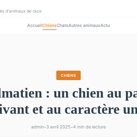
és d'animaux de race
Accueil
Chiens
Chats
Autres animaux
Actu
CHIENS
matien : un chien au p
ivant et au caractère u
admin
•
3 avril 2025
•
4 min de lecture