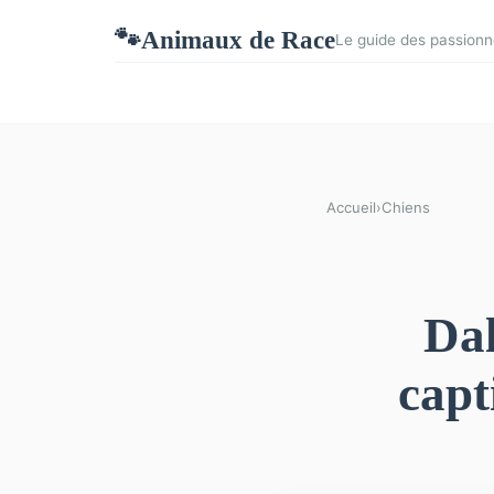
Animaux de Race
🐾
Le guide des passionn
Accueil
›
Chiens
Dal
capt