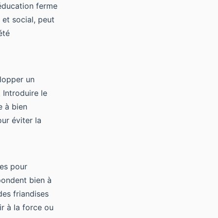
éducation ferme
 et social, peut
été
elopper un
 Introduire le
e à bien
ur éviter la
es pour
pondent bien à
des friandises
r à la force ou