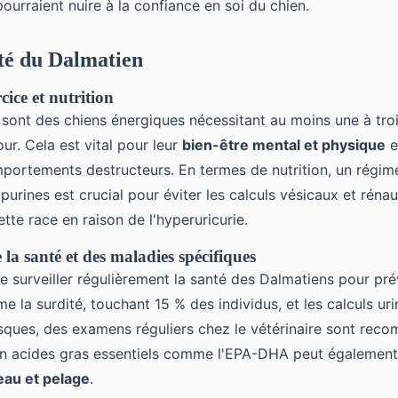
 pourraient nuire à la confiance en soi du chien.
nté du Dalmatien
cice et nutrition
sont des chiens énergiques nécessitant au moins une à tro
our. Cela est vital pour leur
bien-être mental et physique
e
mportements destructeurs. En termes de nutrition, un régime
 purines est crucial pour éviter les calculs vésicaux et rén
tte race en raison de l'hyperuricurie.
 la santé et des maladies spécifiques
 de surveiller régulièrement la santé des Dalmatiens pour pr
 la surdité, touchant 15 % des individus, et les calculs uri
isques, des examens réguliers chez le vétérinaire sont re
en acides gras essentiels comme l'EPA-DHA peut également 
eau et pelage
.