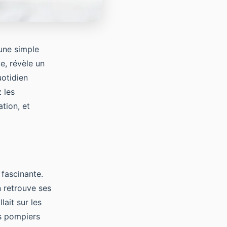
une simple
e, révèle un
uotidien
 les
tion, et
 fascinante.
n retrouve ses
lait sur les
es pompiers