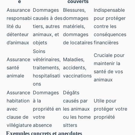
e
couverts
Assurance
Dommages
Blessures,
Indispensable
responsabi
causés à des
dommages
pour protéger
lité du
tiers, autres
matériels,
contre les
détenteur
animaux, et
dommages
conséquences
d’animaux
objets
de locataires
financières
Soins
Cruciale pour
Assurance
vétérinaires,
Maladies,
maintenir la
santé
traitements,
accidents,
santé de vos
animale
hospitalisati
vaccinations
animaux
ons
Assurance
Dommages
Dégâts
habitation
à la
causés par
Utile pour
avec
propriété en
les animaux
protéger votre
clause de
votre
ou les home
propriété
villégiature
absence
sitters
Exemples concrets et anecdotes